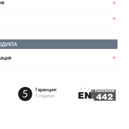
ие
ОДУКТА
кация
Гаранция:
5 години