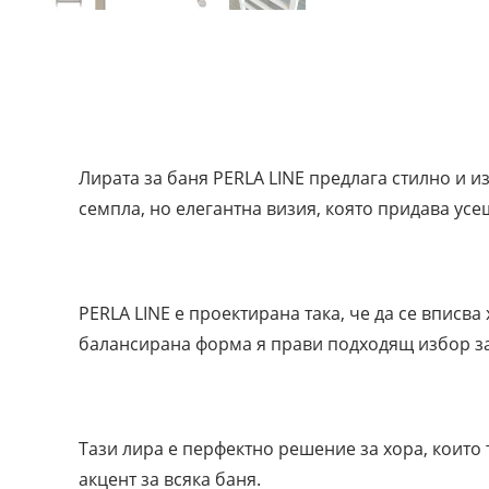
Лирата за баня PERLA LINE предлага стилно и 
семпла, но елегантна визия, която придава усе
PERLA LINE е проектирана така, че да се впис
балансирана форма я прави подходящ избор за 
Тази лира е перфектно решение за хора, които
акцент за всяка баня.