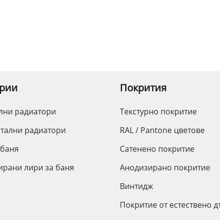
ории
Покрития
лни радиатори
Текстурно покритие
тални радиатори
RAL / Pantone цветове
 баня
Сатенено покритие
рани лири за баня
Анодизирано покритие
Винтидж
Покритие от естествено 