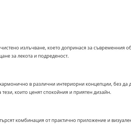
изчистено излъчване, което допринася за съвременния об
щане за лекота и подреденост.
ва хармонично в различни интериорни концепции, без да
тези, които ценят спокойния и приятен дизайн.
 търсят комбинация от практично приложение и визуален