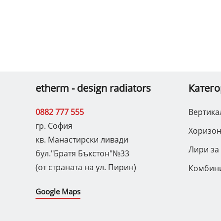
etherm - design radiators
Катег
0882 777 555
Вертика
гр. София
Хоризон
кв. Манастирски ливади
Лири за
бул."Братя Бъкстон"№33
(от страната на ул. Пирин)
Комбини
Google Maps