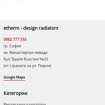
etherm - design radiators
0882 777 555
гр. София
кв. Манастирски ливади
бул."Братя Бъкстон"№33
(от страната на ул. Пирин)
Google Maps
Категории
Вертикални радиатори