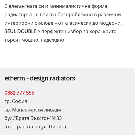
С елегантната си и минималистична форма,
радиаторът се вписва безпроблемно в различни
интериорни стилове – от класически до модерни.
SEUL DOUBLE
е перфектен избор за хора, които
търсят мощно, надеждно
etherm - design radiators
0882 777 555
гр. София
кв. Манастирски ливади
бул."Братя Бъкстон"№33
(от страната на ул. Пирин)