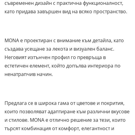
съвременен дизайн с практична функционалност,
като придава завършен вид на всяко пространство.
MONA е проектиран с внимание към детайла, като
създава усещане за лекота и визуален баланс.
Неговият изтънчен профил го превръща в
естетичен елемент, който допълва интериора по
ненатрапчив начин.
Предлага се в широка гама от цветове и покрития,
които позволяват адаптиране към различни вкусове
и стилове. MONA е отлично решение за тези, които
търсят комбинация от комфорт, елегантност и